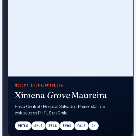
MÉDICA EMERGENCIÓLOGA
Ximena
Grove
Maureira
Posta Central · Hospital Salvador. Primer staff de
instructores PHTLS en Chile.
PHTLS
AMLS
TECC
EVOS
PALS
C4