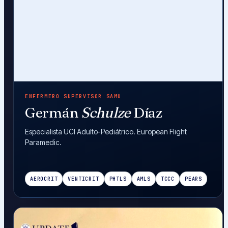
ENFERMERO SUPERVISOR SAMU
Germán
Schulze
Díaz
Especialista UCI Adulto-Pediátrico. European Flight
Paramedic.
AEROCRIT
VENTICRIT
PHTLS
AMLS
TCCC
PEARS