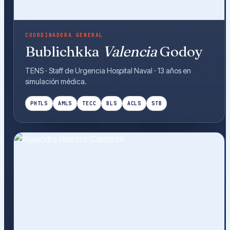
COORDINADORA GENERAL
Bublichkka
Valencia
Godoy
TENS · Staff de Urgencia Hospital Naval · 13 años en
simulación médica.
PHTLS
AMLS
TECC
BLS
ACLS
STB