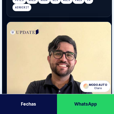
PHTLS
AMLS
AHDR
BLS
ACLS
PALS
C4
AEROCRIT
MODO
AUTO
Claro
Fechas
WhatsApp