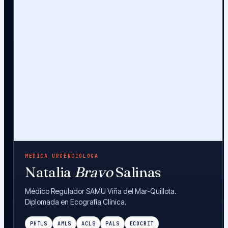
MÉDICA URGENCIÓLOGA
Natalia
Bravo
Salinas
Médico Regulador SAMU Viña del Mar-Quillota.
Diplomada en Ecografía Clínica.
PHTLS
AMLS
ACLS
PALS
ECOCRIT