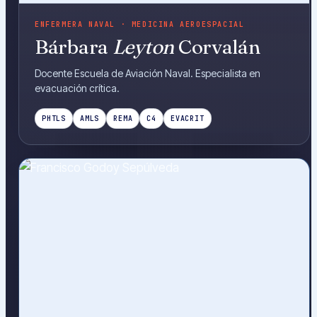
ENFERMERA NAVAL · MEDICINA AEROESPACIAL
Bárbara
Leyton
Corvalán
Docente Escuela de Aviación Naval. Especialista en
evacuación crítica.
PHTLS
AMLS
REMA
C4
EVACRIT