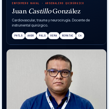
ENFERMERO NAVAL · ARSENALERO QUIRÚRGICO
Juan
Castillo
González
Cardiovascular, trauma y neurocirugía. Docente de
instrumental quirúrgico.
PHTLS
AHDR
PALS
REMA
REMATAC
C4