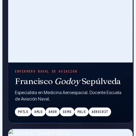
ENFERMERO NAVAL DE AVIACIÓN
Francisco
Godoy
Sepúlveda
Especialista en Medicina Aeroespacial. Docente Escuela
de Aviación Naval.
PHTLS
AMLS
AHDR
GEMS
PALS
AEROCRIT