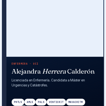
ENFERMERA · UCI
Alejandra
Herrera
Calderón
Licenciada en Enfermería. Candidata a Máster en
Urgencias y Catástrofes.
PHTLS
AMLS
PALS
VENTICRIT
MAVACRIT®