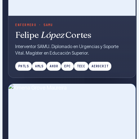
ENFERMERO · SAMU
Felipe
López
Cortes
Interventor SAMU. Diplomado en Urgencias y Soporte
Vital. Magíster en Educación Superior.
PHTLS
AMLS
AHDR
EPC
TECC
AEROCRIT