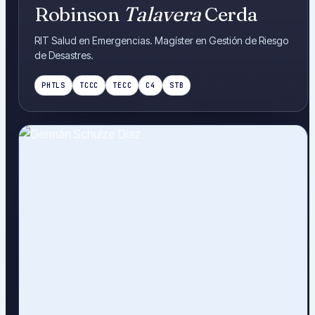
Robinson
Talavera
Cerda
RIT Salud en Emergencias. Magíster en Gestión de Riesgo
de Desastres.
PHTLS
TCCC
TECC
C4
STB