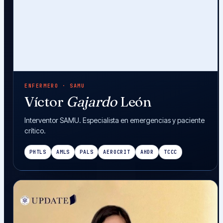
ENFERMERO · SAMU
Víctor
Gajardo
León
Interventor SAMU. Especialista en emergencias y paciente
crítico.
PHTLS
AMLS
PALS
AEROCRIT
AHDR
TCCC