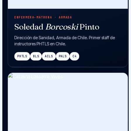
ENFERMERA-MATRONA · ARMADA
Soledad
Borcoski
Pinto
Dirección de Sanidad, Armada de Chile. Primer staff de
instructores PHTLS en Chile.
PHTLS
BLS
ACLS
PALS
C4