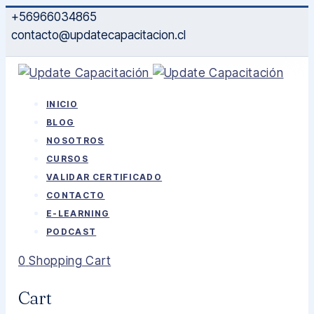
+56966034865
contacto@updatecapacitacion.cl
INICIO
BLOG
NOSOTROS
CURSOS
VALIDAR CERTIFICADO
CONTACTO
E-LEARNING
PODCAST
0
Shopping Cart
Cart