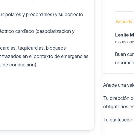
 unipolares y precordiales) y su correcto
Valorado
éctrico cardíaco (despolarización y
Leslie 
02/02/20
cardias, taquicardias, bloqueos
Buen cur
zar trazados en el contexto de emergencias
recomen
os de conducción).
Añade una val
Valorado
Tu dirección d
María P
obligatorios 
02/02/20
Tu puntuació
CURSO El
maneja a