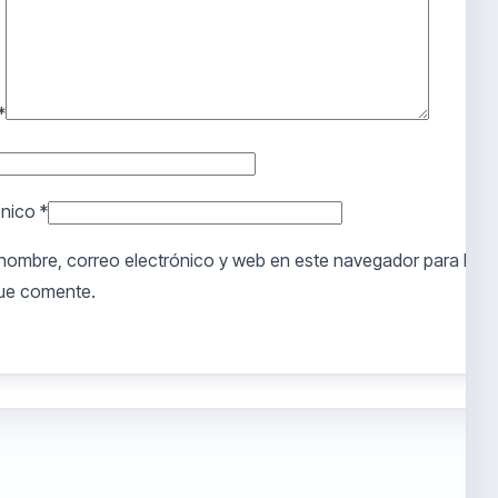
 con
5
de 5
*
her Arismendi
24
e curso, muy dinámico y certero con la información.
ónico
*
dable al 100%
nombre, correo electrónico y web en este navegador para la
ue comente.