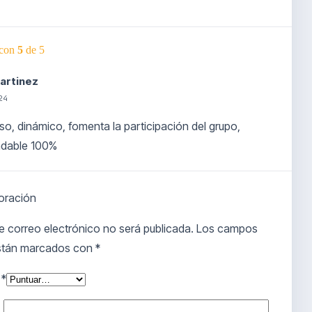
 con
5
de 5
Martinez
24
so, dinámico, fomenta la participación del grupo,
dable 100%
oración
 con
5
de 5
e correo electrónico no será publicada.
Los campos
az Sandoval Sepúlveda
están marcados con
*
24
n
ectrocardiograma. recomiendo el curso, el expositor
*
 cabalidad los conocimientos necesarios para dictar el curso