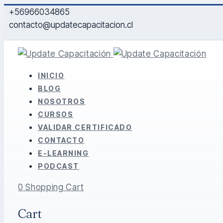
+56966034865
contacto@updatecapacitacion.cl
INICIO
BLOG
NOSOTROS
CURSOS
VALIDAR CERTIFICADO
CONTACTO
E-LEARNING
PODCAST
0
Shopping Cart
Cart