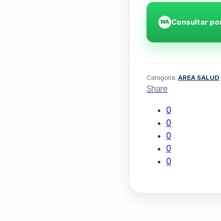
Consultar p
Categoría:
AREA SALUD
Share
0
0
0
0
0