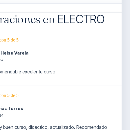
oraciones en
ELECTRO
 con
5
de 5
 Heise Varela
24
omendable excelente curso
 con
5
de 5
Diaz Torres
24
y buen curso, didactico, actualizado. Recomendado