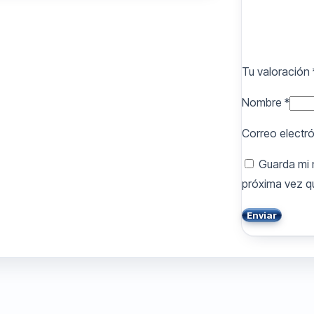
Valorado
Tu valoración
Cristop
02/02/20
Nombre
*
Excelent
Correo electr
Recomen
Guarda mi 
próxima vez q