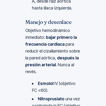
A, desde raíz aórtica
hasta ilíaca izquierda.
Manejo y desenlace
Objetivo hemodinámico
inmediato:
bajar primero la
frecuencia cardíaca
para
reducir el cizallamiento sobre
la pared aórtica,
después la
presión arterial
. Nunca al
revés.
Esmolol
IV (objetivo
FC <60).
Nitroprusiato
una vez
controlada la FC (objetivo