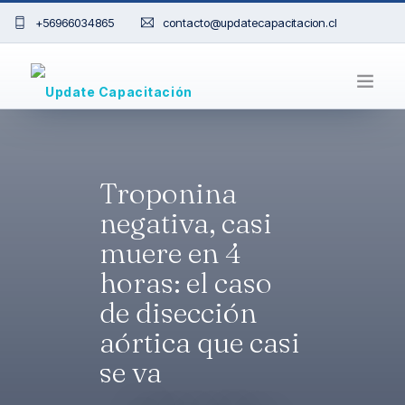
+56966034865
contacto@updatecapacitacion.cl
INICIO
Troponina
0
BLOG
negativa, casi
NOSOTROS
muere en 4
horas: el caso
CURSOS
de disección
aórtica que casi
VALIDAR CERTIFICADO
se va
CONTACTO